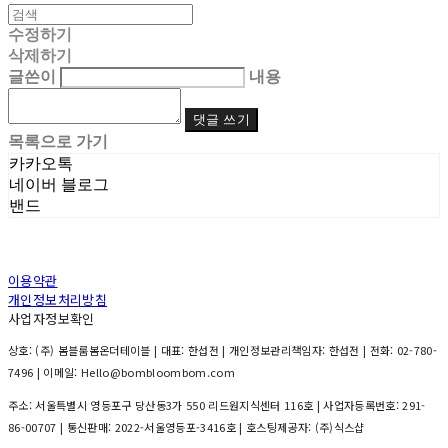
수정하기
삭제하기
글쓴이
내용
댓글 쓰기
목록으로 가기
카카오톡
네이버 블로그
밴드
이용약관
개인정보처리방침
사업자정보확인
상호: (주) 봄블룸봄온더테이블 | 대표: 한섭전 | 개인정보관리책임자: 한섭전 | 전화: 02-780-
7496 | 이메일: Hello@bombloombom.com
주소: 서울특별시 영등포구 당산동3가 550 리드원지식센터 116호 | 사업자등록번호:
291-
86-00707
| 통신판매:
2022-서울영등포-3416호
| 호스팅제공자: (주)식스샵