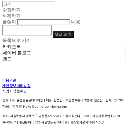
수정하기
삭제하기
글쓴이
내용
댓글 쓰기
목록으로 가기
카카오톡
네이버 블로그
밴드
이용약관
개인정보처리방침
사업자정보확인
상호: (주) 봄블룸봄온더테이블 | 대표: 한섭전 | 개인정보관리책임자: 한섭전 | 전화: 02-780-
7496 | 이메일: Hello@bombloombom.com
주소: 서울특별시 영등포구 당산동3가 550 리드원지식센터 116호 | 사업자등록번호:
291-
86-00707
| 통신판매:
2022-서울영등포-3416호
| 호스팅제공자: (주)식스샵